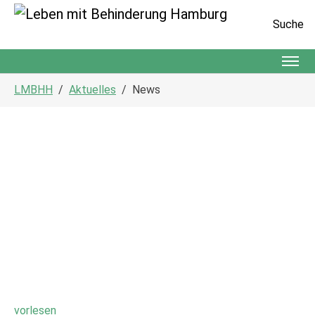
Suche
Zum Hauptinhalt springen
Sie sind hier:
LMBHH
Aktuelles
News
vorlesen