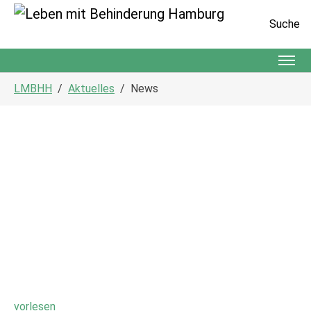
Suche
Zum Hauptinhalt springen
Sie sind hier:
LMBHH
Aktuelles
News
vorlesen