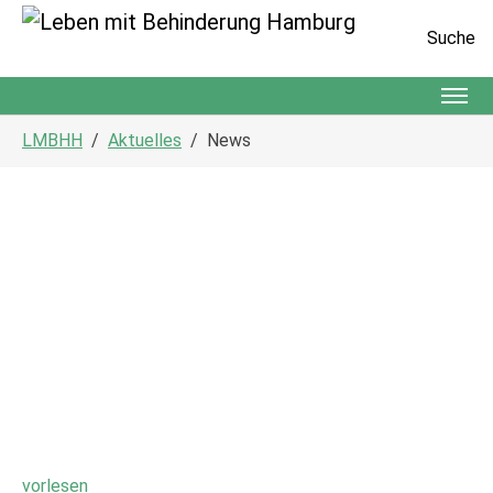
Suche
Zum Hauptinhalt springen
Sie sind hier:
LMBHH
Aktuelles
News
vorlesen