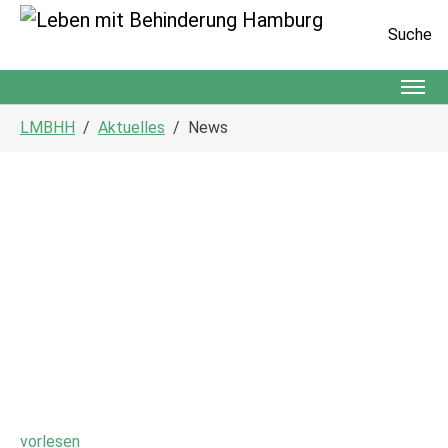
Suche
Zum Hauptinhalt springen
Sie sind hier:
LMBHH
Aktuelles
News
vorlesen