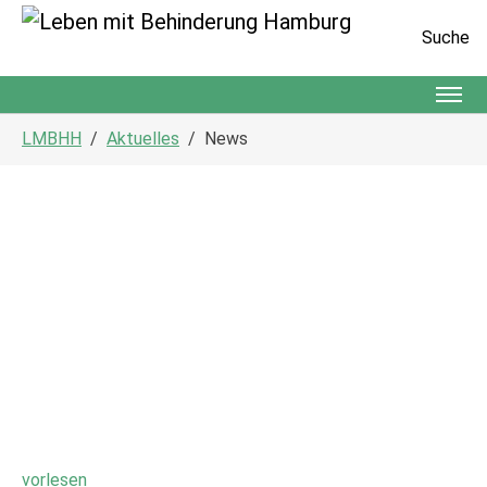
Suche
Zum Hauptinhalt springen
Sie sind hier:
LMBHH
Aktuelles
News
vorlesen