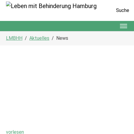
Suche
Zum Hauptinhalt springen
Sie sind hier:
LMBHH
Aktuelles
News
vorlesen