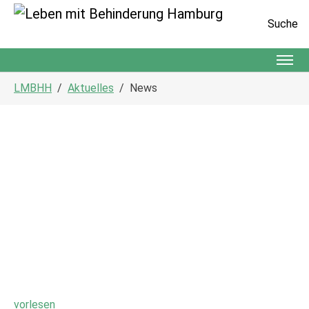
Suche
Zum Hauptinhalt springen
Sie sind hier:
LMBHH
Aktuelles
News
vorlesen