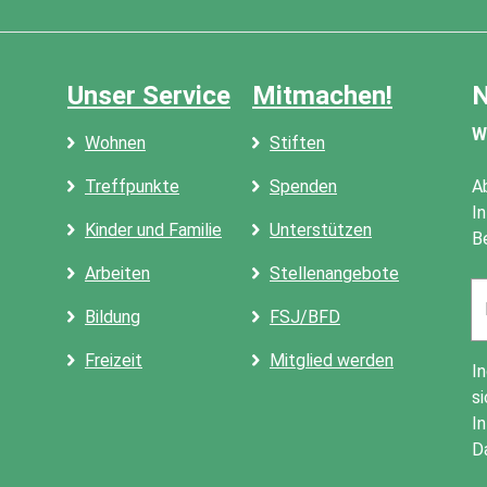
Unser Service
Mitmachen!
N
W
Wohnen
Stiften
Treffpunkte
Spenden
A
I
Kinder und Familie
Unterstützen
B
Arbeiten
Stellenangebote
Em
a
Bildung
FSJ/BFD
Freizeit
Mitglied werden
I
si
I
D