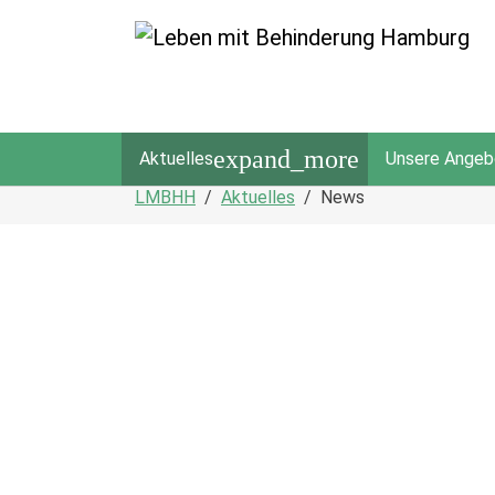
expand_more
Aktuelles
Unsere Angeb
Zum Hauptinhalt springen
Sie sind hier:
LMBHH
Aktuelles
News