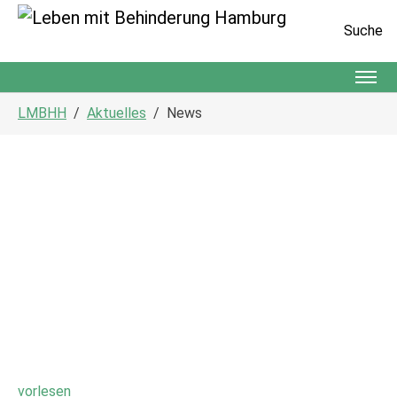
Suche
Zum Hauptinhalt springen
Sie sind hier:
LMBHH
Aktuelles
News
vorlesen