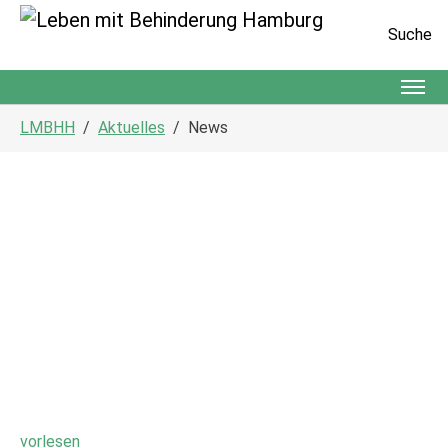
Suche
Zum Hauptinhalt springen
Sie sind hier:
LMBHH
Aktuelles
News
vorlesen