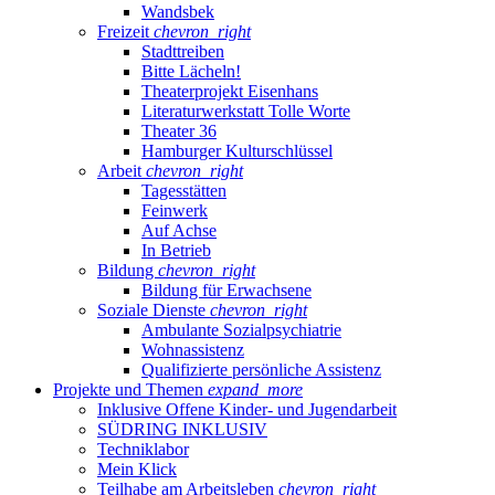
Wandsbek
Freizeit
chevron_right
Stadttreiben
Bitte Lächeln!
Theaterprojekt Eisenhans
Literaturwerkstatt Tolle Worte
Theater 36
Hamburger Kulturschlüssel
Arbeit
chevron_right
Tagesstätten
Feinwerk
Auf Achse
In Betrieb
Bildung
chevron_right
Bildung für Erwachsene
Soziale Dienste
chevron_right
Ambulante Sozialpsychiatrie
Wohnassistenz
Qualifizierte persönliche Assistenz
Projekte und Themen
expand_more
Inklusive Offene Kinder- und Jugendarbeit
SÜDRING INKLUSIV
Techniklabor
Mein Klick
Teilhabe am Arbeitsleben
chevron_right