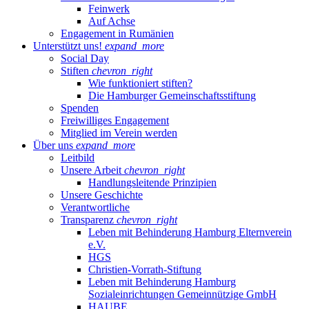
Feinwerk
Auf Achse
Engagement in Rumänien
Unterstützt uns!
expand_more
Social Day
Stiften
chevron_right
Wie funktioniert stiften?
Die Hamburger Gemeinschaftsstiftung
Spenden
Freiwilliges Engagement
Mitglied im Verein werden
Über uns
expand_more
Leitbild
Unsere Arbeit
chevron_right
Handlungsleitende Prinzipien
Unsere Geschichte
Verantwortliche
Transparenz
chevron_right
Leben mit Behinderung Hamburg Elternverein
e.V.
HGS
Christien-Vorrath-Stiftung
Leben mit Behinderung Hamburg
Sozialeinrichtungen Gemeinnützige GmbH
HAUBE