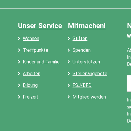
Unser Service
Mitmachen!
N
W
Wohnen
Stiften
Treffpunkte
Spenden
A
I
Kinder und Familie
Unterstützen
B
Arbeiten
Stellenangebote
Em
a
Bildung
FSJ/BFD
Freizeit
Mitglied werden
I
si
I
D