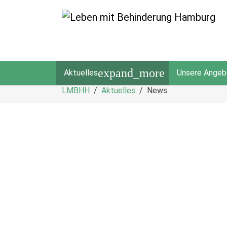
expand_more
Aktuelles
Unsere Angeb
Zum Hauptinhalt springen
Sie sind hier:
LMBHH
Aktuelles
News