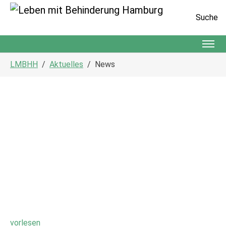
Suche
Zum Hauptinhalt springen
Sie sind hier:
LMBHH
Aktuelles
News
vorlesen