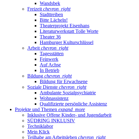
Wandsbek
Freizeit
chevron_right
Stadttreiben
Bitte Lächeln!
Theaterprojekt Eisenhans
Literaturwerkstatt Tolle Worte
Theater 36
Hamburger Kulturschlüssel
Arbeit
chevron_right
Tagesstätten
Feinwerk
Auf Achse
In Betrieb
Bildung
chevron_right
Bildung für Erwachsene
Soziale Dienste
chevron_right
Ambulante Sozialpsychiatrie
Wohnassistenz
Qualifizierte persönliche Assistenz
Projekte und Themen
expand_more
Inklusive Offene Kinder- und Jugendarbeit
SÜDRING INKLUSIV
Techniklabor
Mein Klick
Teilhabe am Arbeitsleben
chevron_right