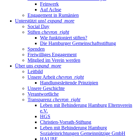
Feinwerk
Auf Achse
Engagement in Rumänien
Unterstützt uns!
expand_more
Social Day
Stiften
chevron_right
Wie funktioniert stiften?
Die Hamburger Gemeinschaftsstiftung
Spenden
Freiwilliges Engagement
Mitglied im Verein werden
Über uns
expand_more
Leitbild
Unsere Arbeit
chevron_right
Handlungsleitende Prinzipien
Unsere Geschichte
Verantwortliche
Transparenz
chevron_right
Leben mit Behinderung Hamburg Elternverein
e.V.
HGS
Christien-Vorrath-Stiftung
Leben mit Behinderung Hamburg
Sozialeinrichtungen Gemeinnützige GmbH
HAUBE