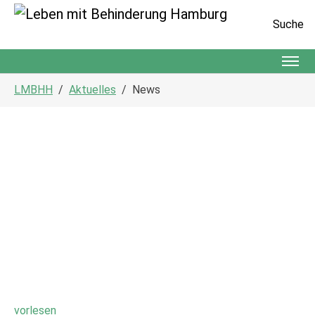
Suche
Zum Hauptinhalt springen
Sie sind hier:
LMBHH
Aktuelles
News
vorlesen