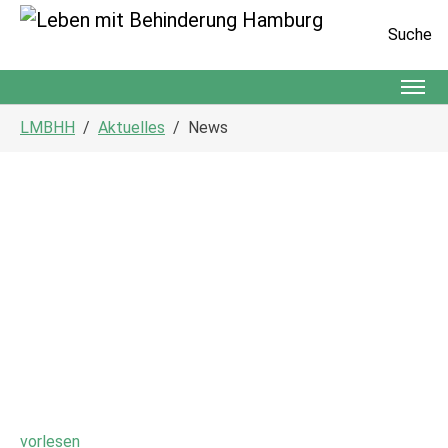
Suche
Zum Hauptinhalt springen
Sie sind hier:
LMBHH
Aktuelles
News
vorlesen