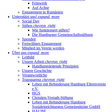
Feinwerk
Auf Achse
Engagement in Rumänien
Unterstützt uns!
expand_more
Social Day
Stiften
chevron_right
Wie funktioniert stiften?
Die Hamburger Gemeinschaftsstiftung
Spenden
Freiwilliges Engagement
Mitglied im Verein werden
Über uns
expand_more
Leitbild
Unsere Arbeit
chevron_right
Handlungsleitende Prinzipien
Unsere Geschichte
Verantwortliche
Transparenz
chevron_right
Leben mit Behinderung Hamburg Elternverein
e.V.
HGS
Christien-Vorrath-Stiftung
Leben mit Behinderung Hamburg
Sozialeinrichtungen Gemeinnützige GmbH
HAUBE