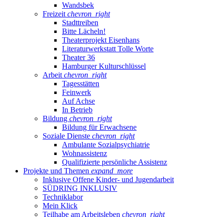
Wandsbek
Freizeit
chevron_right
Stadttreiben
Bitte Lächeln!
Theaterprojekt Eisenhans
Literaturwerkstatt Tolle Worte
Theater 36
Hamburger Kulturschlüssel
Arbeit
chevron_right
Tagesstätten
Feinwerk
Auf Achse
In Betrieb
Bildung
chevron_right
Bildung für Erwachsene
Soziale Dienste
chevron_right
Ambulante Sozialpsychiatrie
Wohnassistenz
Qualifizierte persönliche Assistenz
Projekte und Themen
expand_more
Inklusive Offene Kinder- und Jugendarbeit
SÜDRING INKLUSIV
Techniklabor
Mein Klick
Teilhabe am Arbeitsleben
chevron_right