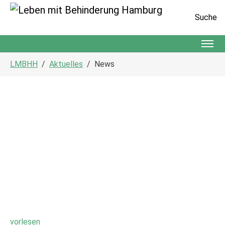
Suche
Zum Hauptinhalt springen
Sie sind hier:
LMBHH
Aktuelles
News
vorlesen