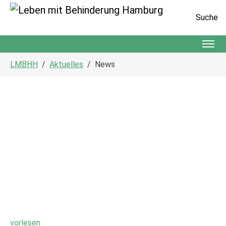
Suche
Zum Hauptinhalt springen
Sie sind hier:
LMBHH
Aktuelles
News
vorlesen