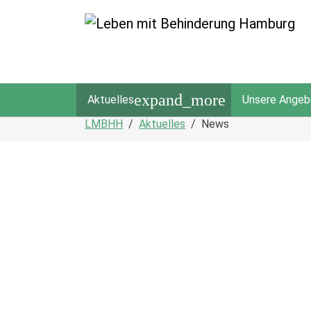
expand_more
Aktuelles
Unsere Angeb
Zum Hauptinhalt springen
Sie sind hier:
LMBHH
Aktuelles
News