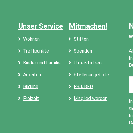
Unser Service
Mitmachen!
N
W
Wohnen
Stiften
Treffpunkte
Spenden
A
I
Kinder und Familie
Unterstützen
B
Arbeiten
Stellenangebote
Em
a
Bildung
FSJ/BFD
Freizeit
Mitglied werden
I
si
I
D