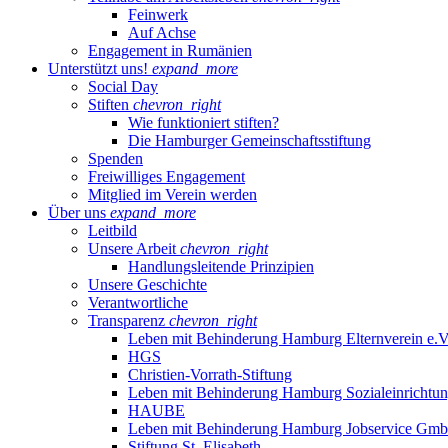
Feinwerk
Auf Achse
Engagement in Rumänien
Unterstützt uns!
expand_more
Social Day
Stiften
chevron_right
Wie funktioniert stiften?
Die Hamburger Gemeinschaftsstiftung
Spenden
Freiwilliges Engagement
Mitglied im Verein werden
Über uns
expand_more
Leitbild
Unsere Arbeit
chevron_right
Handlungsleitende Prinzipien
Unsere Geschichte
Verantwortliche
Transparenz
chevron_right
Leben mit Behinderung Hamburg Elternverein e.V
HGS
Christien-Vorrath-Stiftung
Leben mit Behinderung Hamburg Sozialeinricht
HAUBE
Leben mit Behinderung Hamburg Jobservice Gm
Stiftung St. Elisabeth