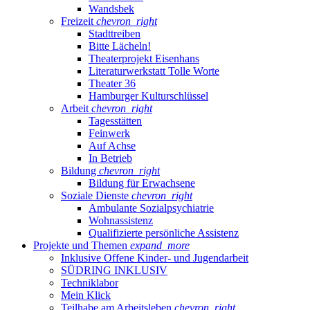
Wandsbek
Freizeit
chevron_right
Stadttreiben
Bitte Lächeln!
Theaterprojekt Eisenhans
Literaturwerkstatt Tolle Worte
Theater 36
Hamburger Kulturschlüssel
Arbeit
chevron_right
Tagesstätten
Feinwerk
Auf Achse
In Betrieb
Bildung
chevron_right
Bildung für Erwachsene
Soziale Dienste
chevron_right
Ambulante Sozialpsychiatrie
Wohnassistenz
Qualifizierte persönliche Assistenz
Projekte und Themen
expand_more
Inklusive Offene Kinder- und Jugendarbeit
SÜDRING INKLUSIV
Techniklabor
Mein Klick
Teilhabe am Arbeitsleben
chevron_right