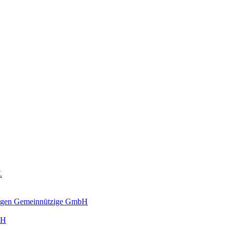
.
ungen Gemeinnützige GmbH
bH