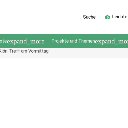
Leichte
Suche
expand_more
expand_mo
ote
Projekte und Themen
Klön-Treff am Vormittag