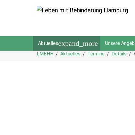
expand_more
Aktuelles
Unsere Angeb
Zum Hauptinhalt springen
Sie sind hier:
LMBHH
Aktuelles
Termine
Details