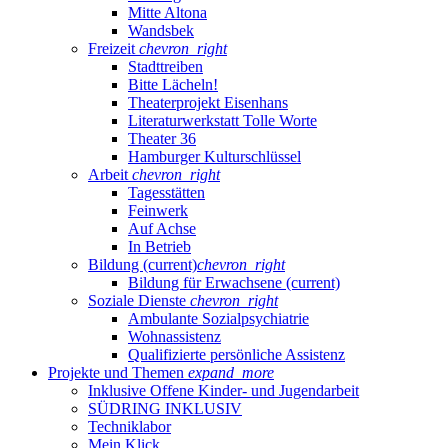
Mitte Altona
Wandsbek
Freizeit
chevron_right
Stadttreiben
Bitte Lächeln!
Theaterprojekt Eisenhans
Literaturwerkstatt Tolle Worte
Theater 36
Hamburger Kulturschlüssel
Arbeit
chevron_right
Tagesstätten
Feinwerk
Auf Achse
In Betrieb
Bildung
(current)
chevron_right
Bildung für Erwachsene
(current)
Soziale Dienste
chevron_right
Ambulante Sozialpsychiatrie
Wohnassistenz
Qualifizierte persönliche Assistenz
Projekte und Themen
expand_more
Inklusive Offene Kinder- und Jugendarbeit
SÜDRING INKLUSIV
Techniklabor
Mein Klick