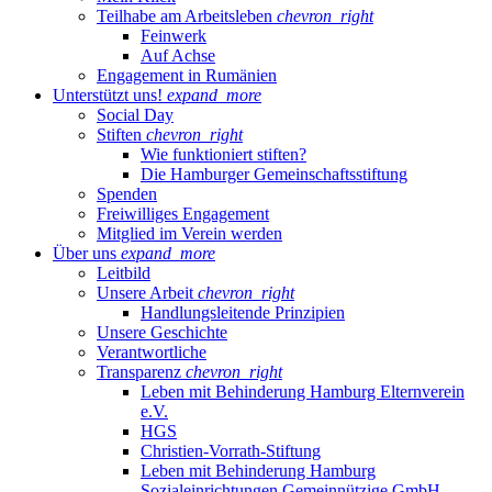
Teilhabe am Arbeitsleben
chevron_right
Feinwerk
Auf Achse
Engagement in Rumänien
Unterstützt uns!
expand_more
Social Day
Stiften
chevron_right
Wie funktioniert stiften?
Die Hamburger Gemeinschaftsstiftung
Spenden
Freiwilliges Engagement
Mitglied im Verein werden
Über uns
expand_more
Leitbild
Unsere Arbeit
chevron_right
Handlungsleitende Prinzipien
Unsere Geschichte
Verantwortliche
Transparenz
chevron_right
Leben mit Behinderung Hamburg Elternverein
e.V.
HGS
Christien-Vorrath-Stiftung
Leben mit Behinderung Hamburg
Sozialeinrichtungen Gemeinnützige GmbH