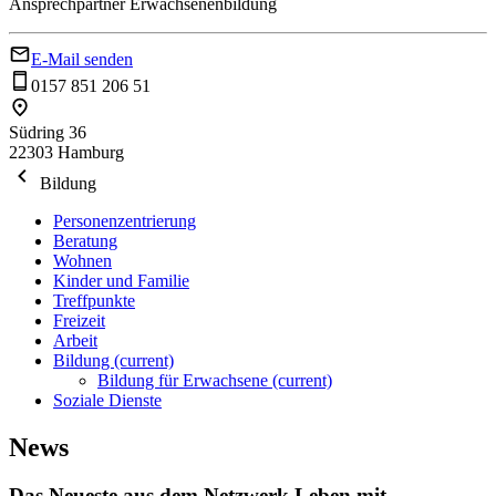
Ansprechpartner Erwachsenenbildung
E-Mail senden
0157 851 206 51
Südring 36
22303 Hamburg
Bildung
Personenzentrierung
Beratung
Wohnen
Kinder und Familie
Treffpunkte
Freizeit
Arbeit
Bildung
(current)
Bildung für Erwachsene
(current)
Soziale Dienste
News
Das Neueste aus dem Netzwerk Leben mit