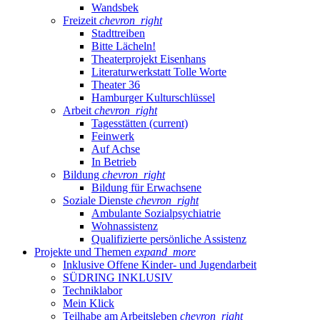
Wandsbek
Freizeit
chevron_right
Stadttreiben
Bitte Lächeln!
Theaterprojekt Eisenhans
Literaturwerkstatt Tolle Worte
Theater 36
Hamburger Kulturschlüssel
Arbeit
chevron_right
Tagesstätten
(current)
Feinwerk
Auf Achse
In Betrieb
Bildung
chevron_right
Bildung für Erwachsene
Soziale Dienste
chevron_right
Ambulante Sozialpsychiatrie
Wohnassistenz
Qualifizierte persönliche Assistenz
Projekte und Themen
expand_more
Inklusive Offene Kinder- und Jugendarbeit
SÜDRING INKLUSIV
Techniklabor
Mein Klick
Teilhabe am Arbeitsleben
chevron_right