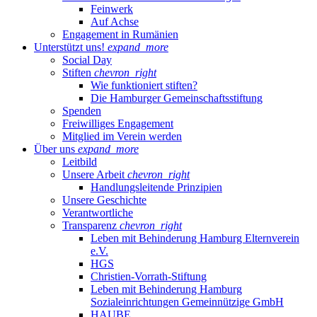
Feinwerk
Auf Achse
Engagement in Rumänien
Unterstützt uns!
expand_more
Social Day
Stiften
chevron_right
Wie funktioniert stiften?
Die Hamburger Gemeinschaftsstiftung
Spenden
Freiwilliges Engagement
Mitglied im Verein werden
Über uns
expand_more
Leitbild
Unsere Arbeit
chevron_right
Handlungsleitende Prinzipien
Unsere Geschichte
Verantwortliche
Transparenz
chevron_right
Leben mit Behinderung Hamburg Elternverein
e.V.
HGS
Christien-Vorrath-Stiftung
Leben mit Behinderung Hamburg
Sozialeinrichtungen Gemeinnützige GmbH
HAUBE