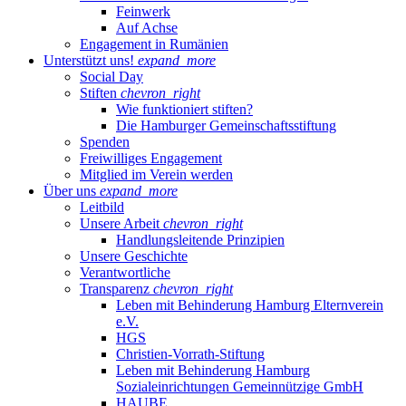
Feinwerk
Auf Achse
Engagement in Rumänien
Unterstützt uns!
expand_more
Social Day
Stiften
chevron_right
Wie funktioniert stiften?
Die Hamburger Gemeinschaftsstiftung
Spenden
Freiwilliges Engagement
Mitglied im Verein werden
Über uns
expand_more
Leitbild
Unsere Arbeit
chevron_right
Handlungsleitende Prinzipien
Unsere Geschichte
Verantwortliche
Transparenz
chevron_right
Leben mit Behinderung Hamburg Elternverein
e.V.
HGS
Christien-Vorrath-Stiftung
Leben mit Behinderung Hamburg
Sozialeinrichtungen Gemeinnützige GmbH
HAUBE