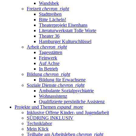
Wandsbek
Freizeit
chevron_right
Stadttreiben
Bitte Lächeln!
Theaterprojekt Eisenhans
Literaturwerkstatt Tolle Worte
Theater 36
Hamburger Kulturschlüssel
Arbeit
chevron_right
Tagesstätten
Feinwerk
Auf Achse
In Betrieb
Bildung
chevron_right
Bildung für Erwachsene
Soziale Dienste
chevron_right
Ambulante Sozialpsychiatrie
Wohnassistenz
Qualifizierte persönliche Assistenz
Projekte und Themen
expand_more
Inklusive Offene Kinder- und Jugendarbeit
SÜDRING INKLUSIV
Techniklabor
Mein Klick
Teilhabe am Arbeitsleben
chevron_right