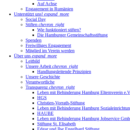
Auf Achse
Engagement in Rumänien
Unterstützt uns!
expand_more
Social Day
Stiften
chevron_right
Wie funktioniert stiften?
Die Hamburger Gemeinschaftsstiftung
Spenden
Freiwilliges Engagement
Mitglied im Verein werden
Über uns
expand_more
Leitbild
Unsere Arbeit
chevron_right
Handlungsleitende Prinzipien
Unsere Geschichte
Verantwortliche
Transparenz
chevron_right
Leben mit Behinderung Hamburg Elternverein e.V
HGS
Christien-Vorrath-Stiftung
Leben mit Behinderung Hamburg Sozialeinricht
HAUBE
Leben mit Behinderung Hamburg Jobservice Gm
Stiftung St. Elisabeth
Edgar und Ilse Engelhard Stiftung