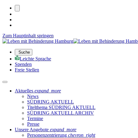
Zum Hauptinhalt springen
Suche
Leichte Sprache
Spenden
Freie Stellen
Aktuelles
expand_more
News
SÜDRING AKTUELL
Titelthema SÜDRING AKTUELL
SÜDRING AKTUELL ARCHIV
Termine
Presse
Unsere Angebote
expand_more
Personenzentrierung
chevron_right