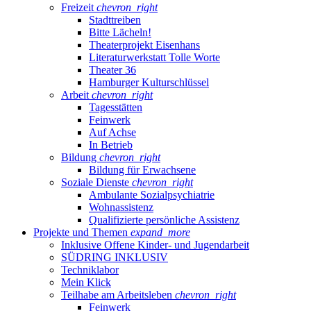
Freizeit
chevron_right
Stadttreiben
Bitte Lächeln!
Theaterprojekt Eisenhans
Literaturwerkstatt Tolle Worte
Theater 36
Hamburger Kulturschlüssel
Arbeit
chevron_right
Tagesstätten
Feinwerk
Auf Achse
In Betrieb
Bildung
chevron_right
Bildung für Erwachsene
Soziale Dienste
chevron_right
Ambulante Sozialpsychiatrie
Wohnassistenz
Qualifizierte persönliche Assistenz
Projekte und Themen
expand_more
Inklusive Offene Kinder- und Jugendarbeit
SÜDRING INKLUSIV
Techniklabor
Mein Klick
Teilhabe am Arbeitsleben
chevron_right
Feinwerk