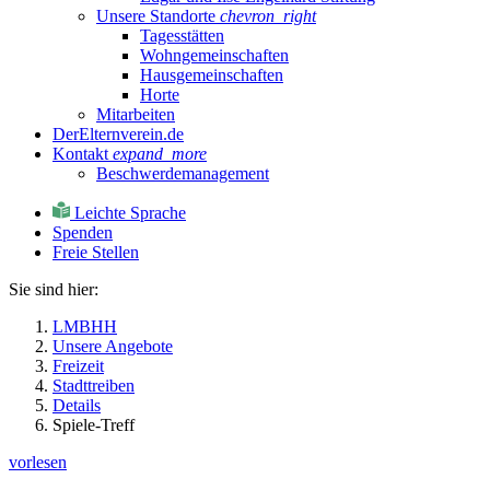
Unsere Standorte
chevron_right
Tagesstätten
Wohngemeinschaften
Hausgemeinschaften
Horte
Mitarbeiten
DerElternverein.de
Kontakt
expand_more
Beschwerdemanagement
Leichte Sprache
Spenden
Freie Stellen
Sie sind hier:
LMBHH
Unsere Angebote
Freizeit
Stadttreiben
Details
Spiele-Treff
vorlesen