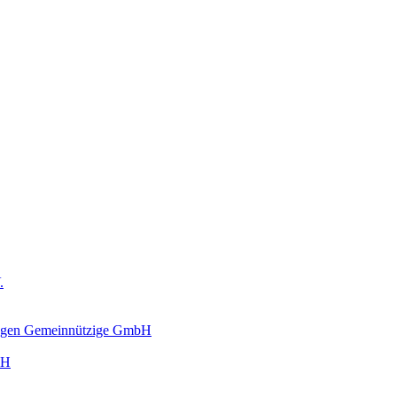
.
ungen Gemeinnützige GmbH
bH