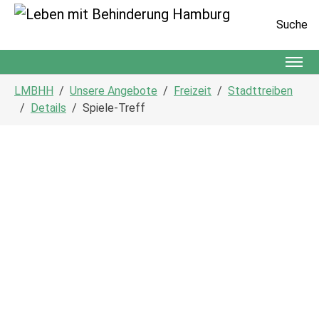
Suche
Zum Hauptinhalt springen
Sie sind hier:
LMBHH
Unsere Angebote
Freizeit
Stadttreiben
Details
Spiele-Treff