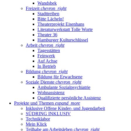
Wandsbek
Freizeit
chevron_right
Stadttreiben
Bitte Lächeln!
Theaterprojekt Eisenhans
Literaturwerkstatt Tolle Worte
Theater 36
Hamburger Kulturschlüssel
Arbeit
chevron_right
Tagesstätten
Feinwerk
Auf Achse
In Betrieb
Bildung
chevron_right
Bildung für Erwachsene
Soziale Dienste
chevron_right
Ambulante Sozialpsychiatrie
Wohnassistenz
Qualifizierte persönliche Assistenz
Projekte und Themen
expand_more
Inklusive Offene Kinder- und Jugendarbeit
SÜDRING INKLUSIV
Techniklabor
Mein Klick
Teilhabe am Arbeitsleben
chevron_right