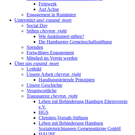
Feinwerk
Auf Achse
Engagement in Rumänien
Unterstützt uns!
expand_more
Social Day
Stiften
chevron_right
Wie funktioniert stiften?
Die Hamburger Gemeinschaftsstiftung
Spenden
Freiwilliges Engagement
Mitglied im Verein werden
Über uns
expand_more
Leitbild
Unsere Arbeit
chevron_right
Handlungsleitende Prinzipien
Unsere Geschichte
Verantwortliche
Transparenz
chevron_right
Leben mit Behinderung Hamburg Elternverein
e.V.
HGS
Christien-Vorrath-Stiftung
Leben mit Behinderung Hamburg
Sozialeinrichtungen Gemeinnützige GmbH
HAUBE