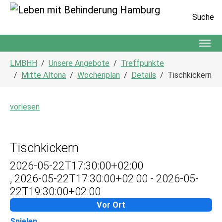
Suche
Zum Hauptinhalt springen
Sie sind hier:
LMBHH
Unsere Angebote
Treffpunkte
Mitte Altona
Wochenplan
Details
Tischkickern
vorlesen
Tischkickern
2026-05-22T17:30:00+02:00
,
2026-05-22T17:30:00+02:00
-
2026-05-
22T19:30:00+02:00
Vor Ort
Spielen