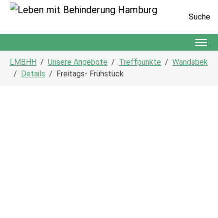
Suche
Zum Hauptinhalt springen
Sie sind hier:
LMBHH
Unsere Angebote
Treffpunkte
Wandsbek
Details
Freitags- Frühstück