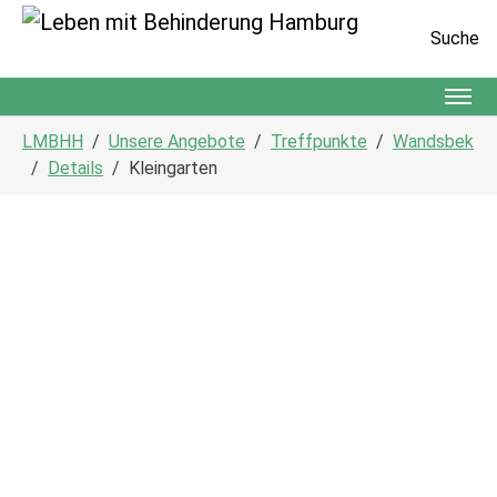
Suche
Zum Hauptinhalt springen
Sie sind hier:
LMBHH
Unsere Angebote
Treffpunkte
Wandsbek
Details
Kleingarten