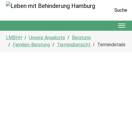
Suche
Zum Hauptinhalt springen
Sie sind hier:
LMBHH
Unsere Angebote
Beratung
Familien-Beratung
Terminübersicht
Termindetails