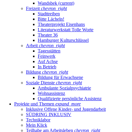
Wandsbek
(current)
Freizeit
chevron_right
Stadttreiben
Bitte Lächeln!
Theaterprojekt Eisenhans
Literaturwerkstatt Tolle Worte
Theater 36
Hamburger Kulturschlüssel
Arbeit
chevron_right
Tagesstätten
Feinwerk
Auf Achse
In Betrieb
Bildung
chevron_right
Bildung für Erwachsene
Soziale Dienste
chevron_right
Ambulante Sozialpsychiatrie
Wohnassistenz
Qualifizierte persönliche Assistenz
Projekte und Themen
expand_more
Inklusive Offene Kinder- und Jugendarbeit
SÜDRING INKLUSIV
Techniklabor
Mein Klick
Teilhabe am Arbeitsleben
chevron_right