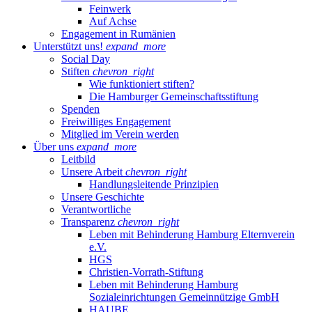
Feinwerk
Auf Achse
Engagement in Rumänien
Unterstützt uns!
expand_more
Social Day
Stiften
chevron_right
Wie funktioniert stiften?
Die Hamburger Gemeinschaftsstiftung
Spenden
Freiwilliges Engagement
Mitglied im Verein werden
Über uns
expand_more
Leitbild
Unsere Arbeit
chevron_right
Handlungsleitende Prinzipien
Unsere Geschichte
Verantwortliche
Transparenz
chevron_right
Leben mit Behinderung Hamburg Elternverein
e.V.
HGS
Christien-Vorrath-Stiftung
Leben mit Behinderung Hamburg
Sozialeinrichtungen Gemeinnützige GmbH
HAUBE