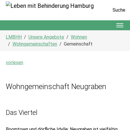
Suche
Zum Hauptinhalt springen
Sie sind hier:
LMBHH
Unsere Angebote
Wohnen
Wohngemeinschaften
Gemeinschaft
vorlesen
Wohngemeinschaft Neugraben
Das Viertel
Boomtown und dörfliche Idylle: Neugraben ist vielfältig.